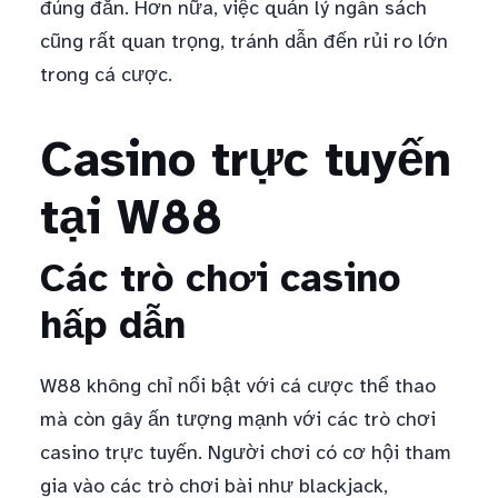
đúng đắn. Hơn nữa, việc quản lý ngân sách
cũng rất quan trọng, tránh dẫn đến rủi ro lớn
trong cá cược.
Casino trực tuyến
tại W88
Các trò chơi casino
hấp dẫn
W88 không chỉ nổi bật với cá cược thể thao
mà còn gây ấn tượng mạnh với các trò chơi
casino trực tuyến. Người chơi có cơ hội tham
gia vào các trò chơi bài như blackjack,