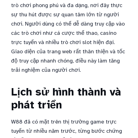
trò chơi phong phú và đa dạng, nơi đây thực
sự thu hút được sự quan tâm lớn từ người
chơi. Người dùng có thể dễ dàng truy cập vào
các trò chơi như cá cược thể thao, casino
trực tuyến và nhiều trò chơi slot hiện đại.
Giao diện của trang web rất thân thiện và tốc
độ truy cập nhanh chóng, điều này làm tăng
trải nghiệm của người chơi.
Lịch sử hình thành và
phát triển
W88 đã có mặt trên thị trường game trực
tuyến từ nhiều năm trước, từng bước chứng