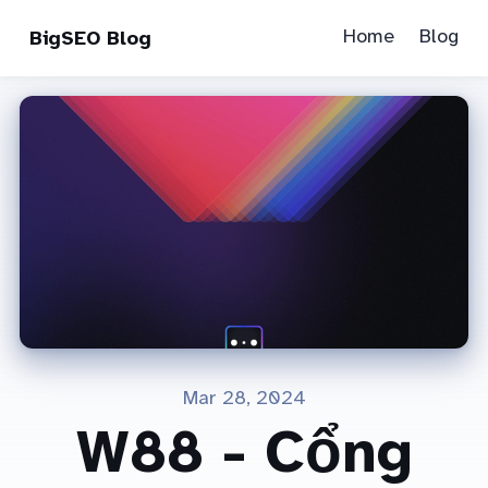
Home
Blog
BigSEO Blog
Mar 28, 2024
W88 - Cổng