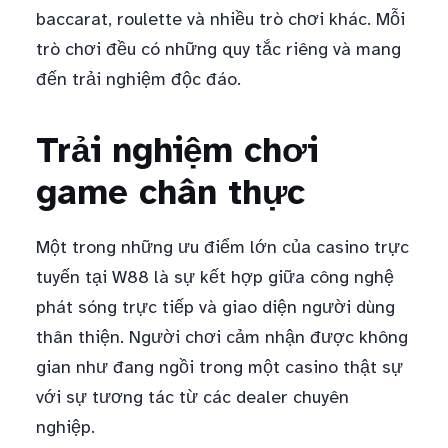
baccarat, roulette và nhiều trò chơi khác. Mỗi
trò chơi đều có những quy tắc riêng và mang
đến trải nghiệm độc đáo.
Trải nghiệm chơi
game chân thực
Một trong những ưu điểm lớn của casino trực
tuyến tại W88 là sự kết hợp giữa công nghệ
phát sóng trực tiếp và giao diện người dùng
thân thiện. Người chơi cảm nhận được không
gian như đang ngồi trong một casino thật sự
với sự tương tác từ các dealer chuyên
nghiệp.