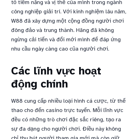
tỏ tiềm năng và vị thế của mình trong ngành
công nghiệp giải trí. Với kinh nghiệm lâu năm,
W88 đã xây dựng một cộng đồng người chơi
đông đảo và trung thành. Hãng đã không
ngừng cải tiến và đổi mới mình để đáp ứng
nhu cầu ngày càng cao của người chơi.
Các lĩnh vực hoạt
động chính
W88 cung cấp nhiều loại hình cá cược, từ thể
thao cho đến casino trực tuyến. Mỗi lĩnh vực
đều có những trò chơi đặc sắc riêng, tạo ra
sự đa dạng cho người chơi. Điều này không
chỉ thu hút người tham gia mới mà còn giữ