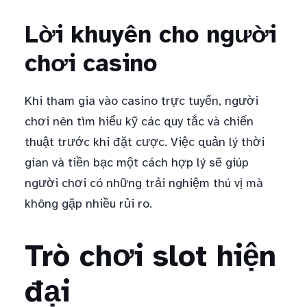
Lời khuyên cho người
chơi casino
Khi tham gia vào casino trực tuyến, người
chơi nên tìm hiểu kỹ các quy tắc và chiến
thuật trước khi đặt cược. Việc quản lý thời
gian và tiền bạc một cách hợp lý sẽ giúp
người chơi có những trải nghiệm thú vị mà
không gặp nhiều rủi ro.
Trò chơi slot hiện
đại