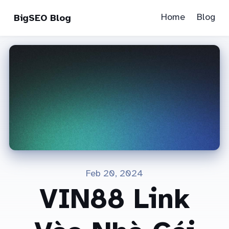
Home
Blog
BigSEO Blog
Feb 20, 2024
VIN88 Link