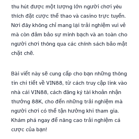
thu hút được một lượng lớn người chơi yêu
thích đặt cược thể thao và casino trực tuyến.
Nơi đây không chỉ mang lại trải nghiệm vui vẻ
mà còn đảm bảo sự minh bạch và an toàn cho
người chơi thông qua các chính sách bảo mật
chặt chẽ.
Bài viết này sẽ cung cấp cho bạn những thông
tin chi tiết về VIN88, từ cách truy cập link vào
nhà cái VIN88, cách đăng ký tài khoản nhận
thưởng 88K, cho đến những trải nghiệm mà
người chơi có thể tận hưởng khi tham gia.
Khám phá ngay để nâng cao trải nghiệm cá
cược của bạn!