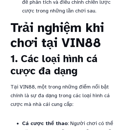
để phân tích và điều chỉnh chiến lược
cược trong những lần chơi sau.
Trải nghiệm khi
chơi tại VIN88
1. Các loại hình cá
cược đa dạng
Tại VIN88, một trong những điểm nổi bật
chính là sự đa dạng trong các loại hình cá
cược mà nhà cái cung cấp:
Cá cược thể thao
: Người chơi có thể