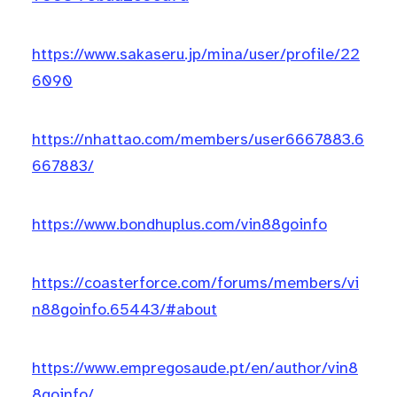
https://www.sakaseru.jp/mina/user/profile/22
6090
https://nhattao.com/members/user6667883.6
667883/
https://www.bondhuplus.com/vin88goinfo
https://coasterforce.com/forums/members/vi
n88goinfo.65443/#about
https://www.empregosaude.pt/en/author/vin8
8goinfo/