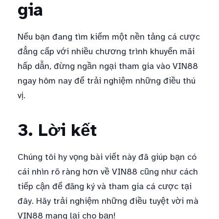
gia
Nếu bạn đang tìm kiếm một nền tảng cá cược
đẳng cấp với nhiều chương trình khuyến mãi
hấp dẫn, đừng ngần ngại tham gia vào VIN88
ngay hôm nay để trải nghiệm những điều thú
vị.
3. Lời kết
Chúng tôi hy vọng bài viết này đã giúp bạn có
cái nhìn rõ ràng hơn về VIN88 cũng như cách
tiếp cận để đăng ký và tham gia cá cược tại
đây. Hãy trải nghiệm những điều tuyệt vời mà
VIN88 mang lại cho bạn!