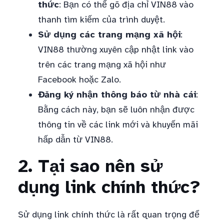
thức
: Bạn có thể gõ địa chỉ VIN88 vào
thanh tìm kiếm của trình duyệt.
Sử dụng các trang mạng xã hội
:
VIN88 thường xuyên cập nhật link vào
trên các trang mạng xã hội như
Facebook hoặc Zalo.
Đăng ký nhận thông báo từ nhà cái
:
Bằng cách này, bạn sẽ luôn nhận được
thông tin về các link mới và khuyến mãi
hấp dẫn từ VIN88.
2. Tại sao nên sử
dụng link chính thức?
Sử dụng link chính thức là rất quan trọng để