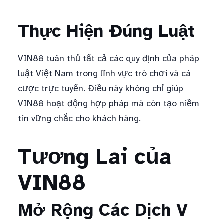
Thực Hiện Đúng Luật
VIN88 tuân thủ tất cả các quy định của pháp
luật Việt Nam trong lĩnh vực trò chơi và cá
cược trực tuyến. Điều này không chỉ giúp
VIN88 hoạt động hợp pháp mà còn tạo niềm
tin vững chắc cho khách hàng.
Tương Lai của
VIN88
Mở Rộng Các Dịch V