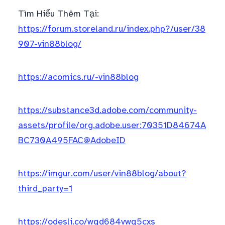
Tìm Hiểu Thêm Tại:
https://forum.storeland.ru/index.php?/user/38
907-vin88blog/
https://acomics.ru/-vin88blog
https://substance3d.adobe.com/community-
assets/profile/org.adobe.user:70351D84674A
BC730A495FAC@AdobeID
https://imgur.com/user/vin88blog/about?
third_party=1
https://odesli.co/wqd684vwq5cxs