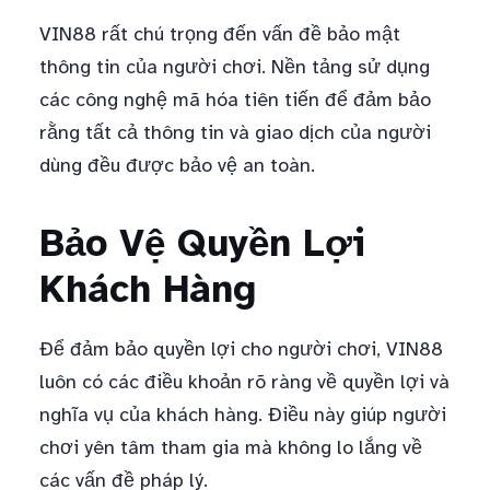
VIN88 rất chú trọng đến vấn đề bảo mật
thông tin của người chơi. Nền tảng sử dụng
các công nghệ mã hóa tiên tiến để đảm bảo
rằng tất cả thông tin và giao dịch của người
dùng đều được bảo vệ an toàn.
Bảo Vệ Quyền Lợi
Khách Hàng
Để đảm bảo quyền lợi cho người chơi, VIN88
luôn có các điều khoản rõ ràng về quyền lợi và
nghĩa vụ của khách hàng. Điều này giúp người
chơi yên tâm tham gia mà không lo lắng về
các vấn đề pháp lý.