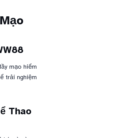
 Mạo
 WW88
 đầy mạo hiểm
hể trải nghiệm
hể Thao