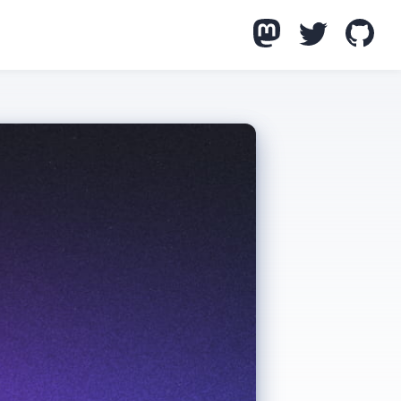
Follow on Mastod
Follow on Tw
Go to 