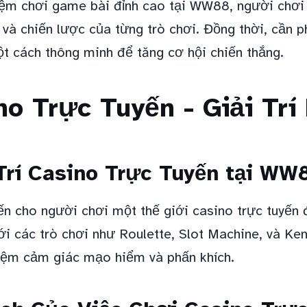
iệm chơi game bài đỉnh cao tại WW88, người chơi 
 và chiến lược của từng trò chơi. Đồng thời, cần p
t cách thông minh để tăng cơ hội chiến thắng.
no Trực Tuyến - Giải Trí
i Trí Casino Trực Tuyến tại WW
 cho người chơi một thế giới casino trực tuyến
Với các trò chơi như Roulette, Slot Machine, và Ke
hiệm cảm giác mạo hiểm và phấn khích.