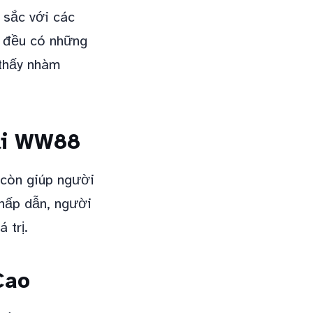
sắc với các
i đều có những
 thấy nhàm
tại WW88
 còn giúp người
 hấp dẫn, người
 trị.
Cao