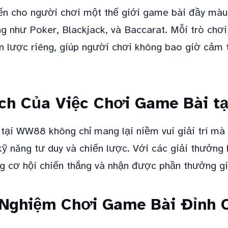
 cho người chơi một thế giới game bài đầy màu 
ng như Poker, Blackjack, và Baccarat. Mỗi trò chơ
ến lược riêng, giúp người chơi không bao giờ cảm
 Ích Của Việc Chơi Game Bài 
tại WW88 không chỉ mang lại niềm vui giải trí mà
kỹ năng tư duy và chiến lược. Với các giải thưởng
g cơ hội chiến thắng và nhận được phần thưởng giá
h Nghiệm Chơi Game Bài Đỉnh 