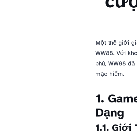
cượ
Một thế giới g
WW88. Với kho 
phú, WW88 đã t
mạo hiểm.
1. Game
Dạng
1.1. Giớ