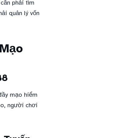
cần phải tìm
hải quản lý vốn
 Mạo
88
 đầy mạo hiểm
no, người chơi