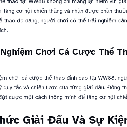
hể thao tại WW88 không chỉ mang lại niềm vui giải
i tăng cơ hội chiến thắng và nhận được phần thưởng
hể thao đa dạng, người chơi có thể trải nghiệm c
ích.
h Nghiệm Chơi Cá Cược Thể T
iệm chơi cá cược thể thao đỉnh cao tại WW88, ngư
ỹ quy tắc và chiến lược của từng giải đấu. Đồng th
 đặt cược một cách thông minh để tăng cơ hội chiế
Chức Giải Đấu Và Sự Kiệ