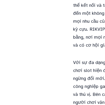
thể kết nối và
đến một không 
mọi nhu cầu củ
kỳ cựu. RIKVIP
bằng, nơi mọi n
và có cơ hội g
Với sự đa dạng
chơi slot hiện
ngừng đổi mới.
công nghiệp g
và thú vị. Bên
người chơi văn 