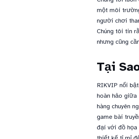
một môi trường
người chơi tha
Chúng tôi tin r
nhưng cũng cần
Tại Sa
RIKVIP nổi bật 
hoàn hảo giữa 
hàng chuyên ng
game bài truyề
đại với đồ họa
thiết kế tỉ mỉ