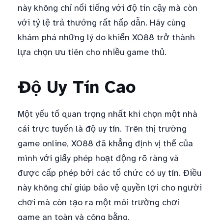
này không chỉ nổi tiếng với độ tin cậy mà còn
với tỷ lệ trả thưởng rất hấp dẫn. Hãy cùng
khám phá những lý do khiến XO88 trở thành
lựa chọn ưu tiên cho nhiều game thủ.
Độ Uy Tín Cao
Một yếu tố quan trọng nhất khi chọn một nhà
cái trực tuyến là độ uy tín. Trên thị trường
game online, XO88 đã khẳng định vị thế của
mình với giấy phép hoạt động rõ ràng và
được cấp phép bởi các tổ chức có uy tín. Điều
này không chỉ giúp bảo vệ quyền lợi cho người
chơi mà còn tạo ra một môi trường chơi
game an toàn và công bằng.