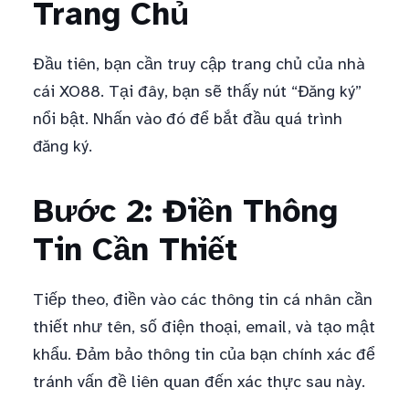
Trang Chủ
Đầu tiên, bạn cần truy cập trang chủ của nhà
cái XO88. Tại đây, bạn sẽ thấy nút “Đăng ký”
nổi bật. Nhấn vào đó để bắt đầu quá trình
đăng ký.
Bước 2: Điền Thông
Tin Cần Thiết
Tiếp theo, điền vào các thông tin cá nhân cần
thiết như tên, số điện thoại, email, và tạo mật
khẩu. Đảm bảo thông tin của bạn chính xác để
tránh vấn đề liên quan đến xác thực sau này.