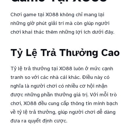
Chơi game tại XO88 không chỉ mang lại
những giờ phút giải trí mà còn giúp người
chơi khai thác thêm những lợi ích dưới đây.
Tỷ Lệ Trả Thưởng Cao
Tỷ lệ trả thưởng tại XO88 luôn ở mức cạnh
tranh so với các nhà cái khác. Điều này có
nghĩa là người chơi có nhiều cơ hội nhận
được những phần thưởng giá trị. Với mỗi trò
chơi, XO88 đều cung cấp thông tin minh bạch
về tỷ lệ trả thưởng, giúp người chơi dễ dàng
đưa ra quyết định cược.