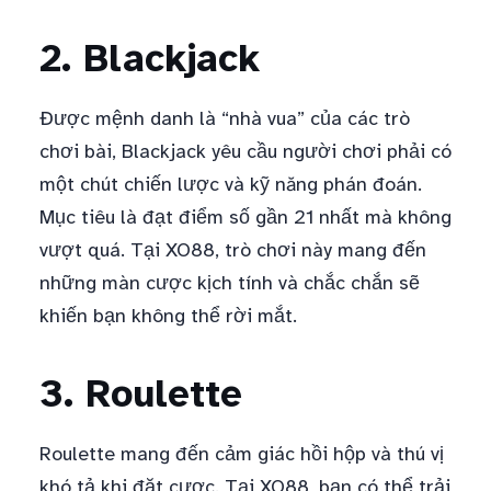
2. Blackjack
Được mệnh danh là “nhà vua” của các trò
chơi bài, Blackjack yêu cầu người chơi phải có
một chút chiến lược và kỹ năng phán đoán.
Mục tiêu là đạt điểm số gần 21 nhất mà không
vượt quá. Tại XO88, trò chơi này mang đến
những màn cược kịch tính và chắc chắn sẽ
khiến bạn không thể rời mắt.
3. Roulette
Roulette mang đến cảm giác hồi hộp và thú vị
khó tả khi đặt cược. Tại XO88, bạn có thể trải