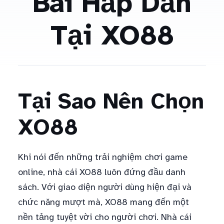
Bài Hấp Dẫn
Tại XO88
Tại Sao Nên Chọn
XO88
Khi nói đến những trải nghiệm chơi game
online, nhà cái XO88 luôn đứng đầu danh
sách. Với giao diện người dùng hiện đại và
chức năng mượt mà, XO88 mang đến một
nền tảng tuyệt vời cho người chơi. Nhà cái