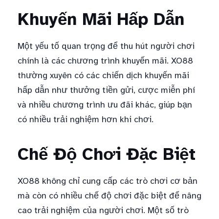
Khuyến Mãi Hấp Dẫn
Một yếu tố quan trọng để thu hút người chơi
chính là các chương trình khuyến mãi. XO88
thường xuyên có các chiến dịch khuyến mãi
hấp dẫn như thưởng tiền gửi, cược miễn phí
và nhiều chương trình ưu đãi khác, giúp bạn
có nhiều trải nghiệm hơn khi chơi.
Chế Độ Chơi Đặc Biệt
XO88 không chỉ cung cấp các trò chơi cơ bản
mà còn có nhiều chế độ chơi đặc biệt để nâng
cao trải nghiệm của người chơi. Một số trò