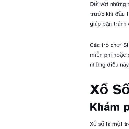
Đối với những 
trước khi đầu 
giúp bạn tránh
Các trò chơi S
miễn phí hoặc 
những điều này,
Xổ Số
Khám p
Xổ số là một t