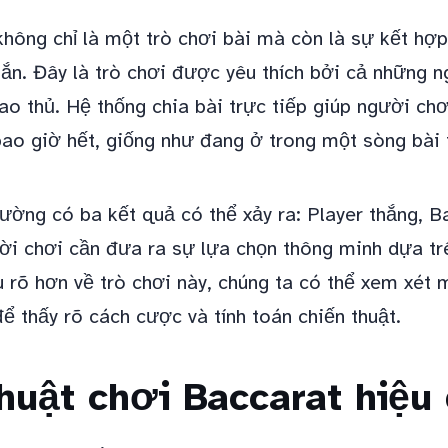
không chỉ là một trò chơi bài mà còn là sự kết hợp
ắn. Đây là trò chơi được yêu thích bởi cả những 
ao thủ. Hệ thống chia bài trực tiếp giúp người ch
bao giờ hết, giống như đang ở trong một sòng bài 
hường có ba kết quả có thể xảy ra: Player thắng, B
i chơi cần đưa ra sự lựa chọn thông minh dựa tr
 rõ hơn về trò chơi này, chúng ta có thể xem xét m
ể thấy rõ cách cược và tính toán chiến thuật.
huật chơi Baccarat hiệu