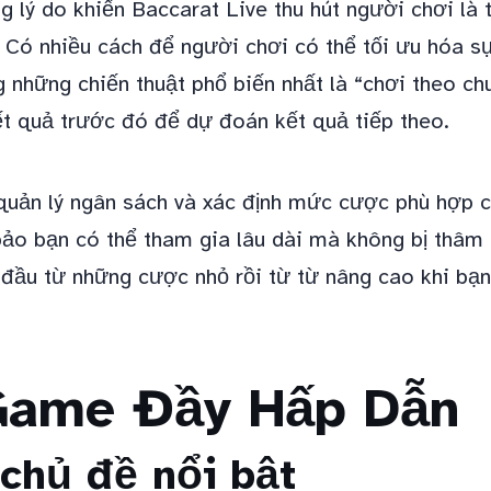
 lý do khiến Baccarat Live thu hút người chơi là t
 Có nhiều cách để người chơi có thể tối ưu hóa s
 những chiến thuật phổ biến nhất là “chơi theo chu
ết quả trước đó để dự đoán kết quả tiếp theo.
 quản lý ngân sách và xác định mức cược phù hợp 
ảo bạn có thể tham gia lâu dài mà không bị thâm 
 đầu từ những cược nhỏ rồi từ từ nâng cao khi bạ
Game Đầy Hấp Dẫn
chủ đề nổi bật