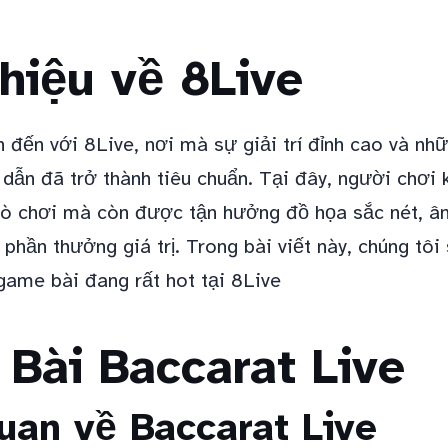
thiệu về 8Live
đến với 8Live, nơi mà sự giải trí đỉnh cao và nhữ
dẫn đã trở thành tiêu chuẩn. Tại đây, người chơi
rò chơi mà còn được tận hưởng đồ họa sắc nét, â
phần thưởng giá trị. Trong bài viết này, chúng tôi 
game bài đang rất hot tại 8Live
Bài Baccarat Live
uan về Baccarat Live