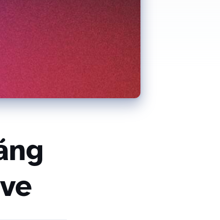
áng
ive