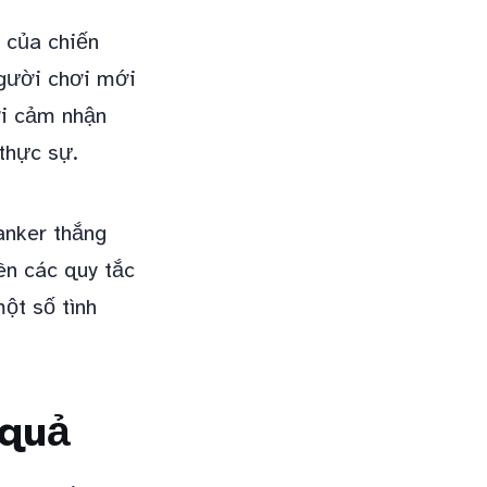
 của chiến
người chơi mới
ơi cảm nhận
thực sự.
anker thắng
ên các quy tắc
ột số tình
 quả