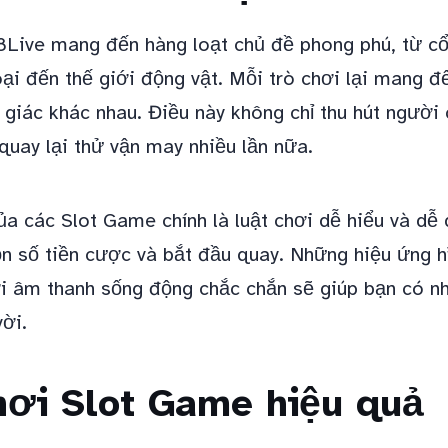
8Live mang đến hàng loạt chủ đề phong phú, từ cổ
oại đến thế giới động vật. Mỗi trò chơi lại mang đ
giác khác nhau. Điều này không chỉ thu hút người
quay lại thử vận may nhiều lần nữa.
a các Slot Game chính là luật chơi dễ hiểu và dễ 
ọn số tiền cược và bắt đầu quay. Những hiệu ứng h
i âm thanh sống động chắc chắn sẽ giúp bạn có n
vời.
hơi Slot Game hiệu quả