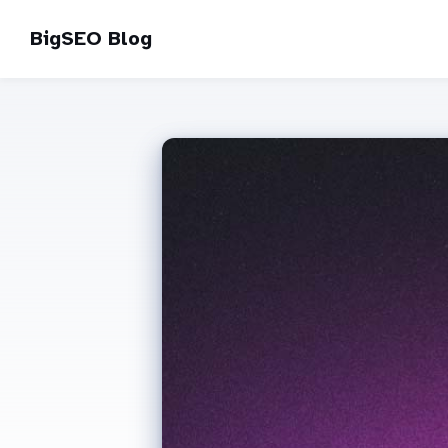
BigSEO Blog