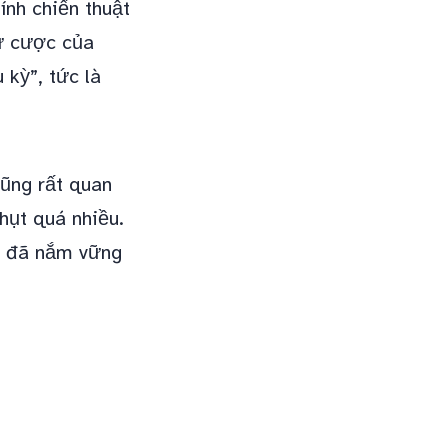
ính chiến thuật
ự cược của
 kỳ”, tức là
cũng rất quan
hụt quá nhiều.
n đã nắm vững