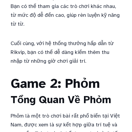
Bạn có thể tham gia các trò chơi khác nhau,
từ mức độ dễ đến cao, giúp rèn luyện kỹ năng
từ từ.
Cuối cùng, với hệ thống thưởng hấp dẫn từ
Rikvip, bạn có thể dễ dàng kiếm thêm thu
nhập từ những giờ chơi giải trí.
Game 2: Phỏm
Tổng Quan Về Phỏm
Phỏm là một trò chơi bài rất phổ biến tại Việt
Nam, được xem là sự kết hợp giữa trí tuệ và