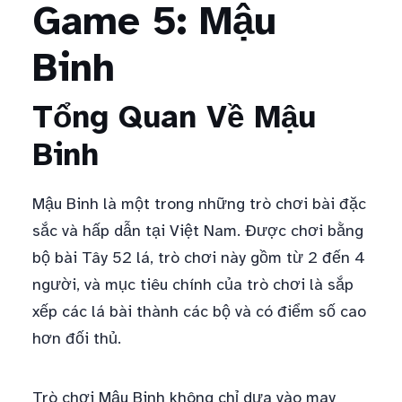
Game 5: Mậu
Binh
Tổng Quan Về Mậu
Binh
Mậu Binh là một trong những trò chơi bài đặc
sắc và hấp dẫn tại Việt Nam. Được chơi bằng
bộ bài Tây 52 lá, trò chơi này gồm từ 2 đến 4
người, và mục tiêu chính của trò chơi là sắp
xếp các lá bài thành các bộ và có điểm số cao
hơn đối thủ.
Trò chơi Mậu Binh không chỉ dựa vào may