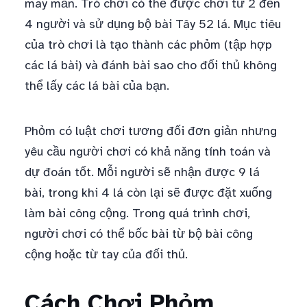
may mắn. Trò chơi có thể được chơi từ 2 đến
4 người và sử dụng bộ bài Tây 52 lá. Mục tiêu
của trò chơi là tạo thành các phỏm (tập hợp
các lá bài) và đánh bài sao cho đối thủ không
thể lấy các lá bài của bạn.
Phỏm có luật chơi tương đối đơn giản nhưng
yêu cầu người chơi có khả năng tính toán và
dự đoán tốt. Mỗi người sẽ nhận được 9 lá
bài, trong khi 4 lá còn lại sẽ được đặt xuống
làm bài công cộng. Trong quá trình chơi,
người chơi có thể bốc bài từ bộ bài công
cộng hoặc từ tay của đối thủ.
Cách Chơi Phỏm