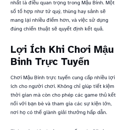
nhất là điều quan trọng trong Mậu Binh. Một
số tổ hợp như tứ quý, thùng hay sảnh sẽ
mang lại nhiều điểm hơn, và việc sử dụng
đúng chiến thuật sẽ quyết định kết quả.
Lợi Ích Khi Chơi Mậu
Binh Trực Tuyến
Chơi Mậu Binh trực tuyến cung cấp nhiều lợi
ích cho người chơi. Không chỉ giúp tiết kiệm
thời gian mà còn cho phép các game thủ kết
nối với bạn bè và tham gia các sự kiện lớn,
nơi họ có thể giành giải thưởng hấp dẫn.