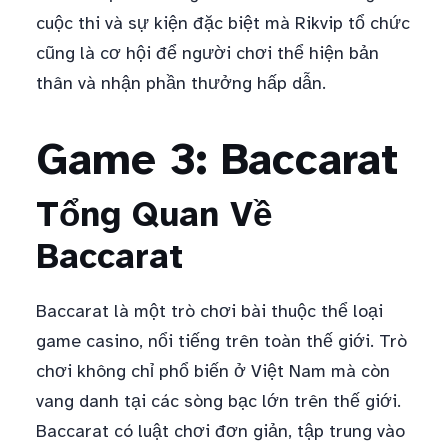
cuộc thi và sự kiện đặc biệt mà Rikvip tổ chức
cũng là cơ hội để người chơi thể hiện bản
thân và nhận phần thưởng hấp dẫn.
Game 3: Baccarat
Tổng Quan Về
Baccarat
Baccarat là một trò chơi bài thuộc thể loại
game casino, nổi tiếng trên toàn thế giới. Trò
chơi không chỉ phổ biến ở Việt Nam mà còn
vang danh tại các sòng bạc lớn trên thế giới.
Baccarat có luật chơi đơn giản, tập trung vào