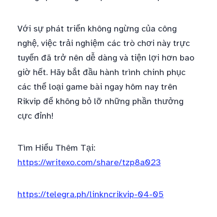
Với sự phát triển không ngừng của công
nghệ, việc trải nghiệm các trò chơi này trực
tuyến đã trở nên dễ dàng và tiện lợi hơn bao
giờ hết. Hãy bắt đầu hành trình chinh phục
các thể loại game bài ngay hôm nay trên
Rikvip để không bỏ lỡ những phần thưởng
cực đỉnh!
Tìm Hiểu Thêm Tại:
https://writexo.com/share/tzp8a023
https://telegra.ph/linkncrikvip-04-05