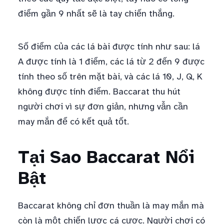
điểm gần 9 nhất sẽ là tay chiến thắng.
Số điểm của các lá bài được tính như sau: lá
A được tính là 1 điểm, các lá từ 2 đến 9 được
tính theo số trên mặt bài, và các lá 10, J, Q, K
không được tính điểm. Baccarat thu hút
người chơi vì sự đơn giản, nhưng vẫn cần
may mắn để có kết quả tốt.
Tại Sao Baccarat Nổi
Bật
Baccarat không chỉ đơn thuần là may mắn mà
còn là một chiến lược cá cược. Người chơi có