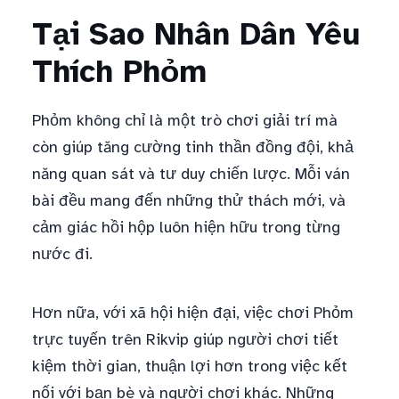
Tại Sao Nhân Dân Yêu
Thích Phỏm
Phỏm không chỉ là một trò chơi giải trí mà
còn giúp tăng cường tinh thần đồng đội, khả
năng quan sát và tư duy chiến lược. Mỗi ván
bài đều mang đến những thử thách mới, và
cảm giác hồi hộp luôn hiện hữu trong từng
nước đi.
Hơn nữa, với xã hội hiện đại, việc chơi Phỏm
trực tuyến trên Rikvip giúp người chơi tiết
kiệm thời gian, thuận lợi hơn trong việc kết
nối với bạn bè và người chơi khác. Những