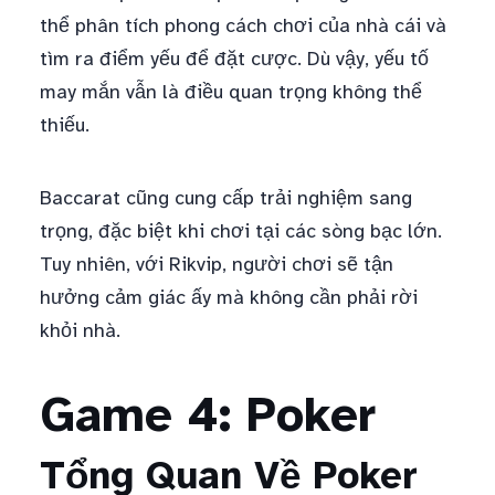
thể phân tích phong cách chơi của nhà cái và
tìm ra điểm yếu để đặt cược. Dù vậy, yếu tố
may mắn vẫn là điều quan trọng không thể
thiếu.
Baccarat cũng cung cấp trải nghiệm sang
trọng, đặc biệt khi chơi tại các sòng bạc lớn.
Tuy nhiên, với Rikvip, người chơi sẽ tận
hưởng cảm giác ấy mà không cần phải rời
khỏi nhà.
Game 4: Poker
Tổng Quan Về Poker