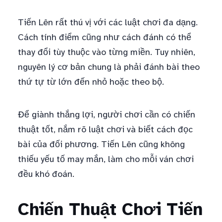
Tiến Lên rất thú vị với các luật chơi đa dạng.
Cách tính điểm cũng như cách đánh có thể
thay đổi tùy thuộc vào từng miền. Tuy nhiên,
nguyên lý cơ bản chung là phải đánh bài theo
thứ tự từ lớn đến nhỏ hoặc theo bộ.
Để giành thắng lợi, người chơi cần có chiến
thuật tốt, nắm rõ luật chơi và biết cách đọc
bài của đối phương. Tiến Lên cũng không
thiếu yếu tố may mắn, làm cho mỗi ván chơi
đều khó đoán.
Chiến Thuật Chơi Tiến