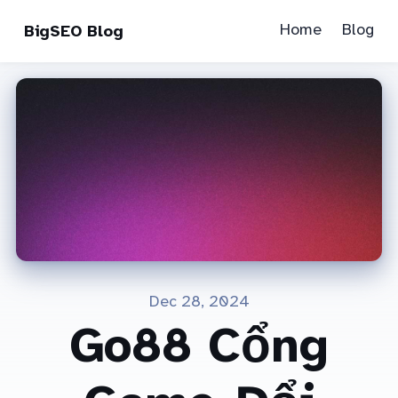
Home
Blog
BigSEO Blog
Dec 28, 2024
Go88 Cổng