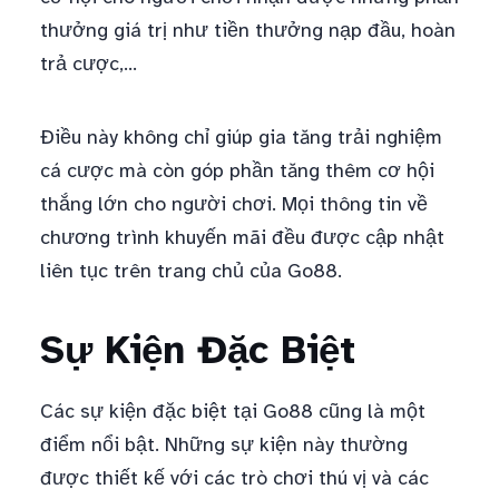
thưởng giá trị như tiền thưởng nạp đầu, hoàn
trả cược,…
Điều này không chỉ giúp gia tăng trải nghiệm
cá cược mà còn góp phần tăng thêm cơ hội
thắng lớn cho người chơi. Mọi thông tin về
chương trình khuyến mãi đều được cập nhật
liên tục trên trang chủ của Go88.
Sự Kiện Đặc Biệt
Các sự kiện đặc biệt tại Go88 cũng là một
điểm nổi bật. Những sự kiện này thường
được thiết kế với các trò chơi thú vị và các