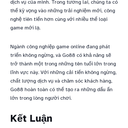
dịch vụ của mình. Trong tương lai, chúng ta có
thể kỳ vọng vào những trải nghiệm mới, công
nghệ tiên tiến hơn cùng với nhiều thể loại
game mới lạ.
Ngành công nghiệp game online đang phát
triển không ngừng, và Go88 có khả năng sẽ
trở thành một trong những tên tuổi lớn trong
lĩnh vực này. Với những cải tiến không ngừng,
chất lượng dịch vụ và chăm sóc khách hàng,
Go88 hoàn toàn có thể tạo ra những dấu ấn
lớn trong lòng người chơi.
Kết Luận