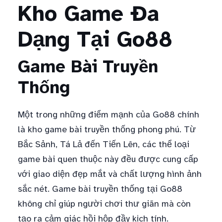
Kho Game Đa
Dạng Tại Go88
Game Bài Truyền
Thống
Một trong những điểm mạnh của Go88 chính
là kho game bài truyền thống phong phú. Từ
Bắc Sảnh, Tá Lả đến Tiến Lên, các thể loại
game bài quen thuộc này đều được cung cấp
với giao diện đẹp mắt và chất lượng hình ảnh
sắc nét. Game bài truyền thống tại Go88
không chỉ giúp người chơi thư giãn mà còn
tạo ra cảm giác hồi hộp đầy kịch tính.