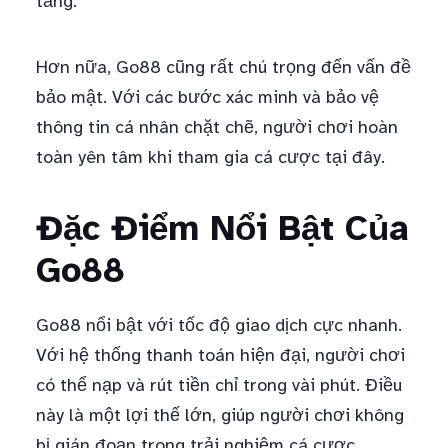
tảng.
Hơn nữa, Go88 cũng rất chú trọng đến vấn đề
bảo mật. Với các bước xác minh và bảo vệ
thông tin cá nhân chặt chẽ, người chơi hoàn
toàn yên tâm khi tham gia cá cược tại đây.
Đặc Điểm Nổi Bật Của
Go88
Go88 nổi bật với tốc độ giao dịch cực nhanh.
Với hệ thống thanh toán hiện đại, người chơi
có thể nạp và rút tiền chỉ trong vài phút. Điều
này là một lợi thế lớn, giúp người chơi không
bị gián đoạn trong trải nghiệm cá cược.