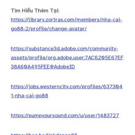
Tìm Hiểu Thêm Tại:
https://library.zortrax.com/members/nha-cai-
go88-2/profile/change-avatar/
https://substance3d.adobe.com/community-
assets/profile/org.adobe.user:7AC6205E67EF
38A60A495FEE@AdobeID
https://jobs.westerncity.com/profiles/637304
1-nha-cai-go88
https://pumpyoursound.com/u/user/1483727