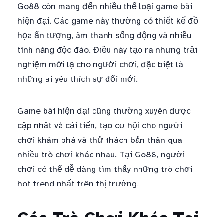
Go88 còn mang đến nhiều thể loại game bài
hiện đại. Các game này thường có thiết kế đồ
họa ấn tượng, âm thanh sống động và nhiều
tính năng độc đáo. Điều này tạo ra những trải
nghiệm mới lạ cho người chơi, đặc biệt là
những ai yêu thích sự đổi mới.
Game bài hiện đại cũng thường xuyên được
cập nhật và cải tiến, tạo cơ hội cho người
chơi khám phá và thử thách bản thân qua
nhiều trò chơi khác nhau. Tại Go88, người
chơi có thể dễ dàng tìm thấy những trò chơi
hot trend nhất trên thị trường.