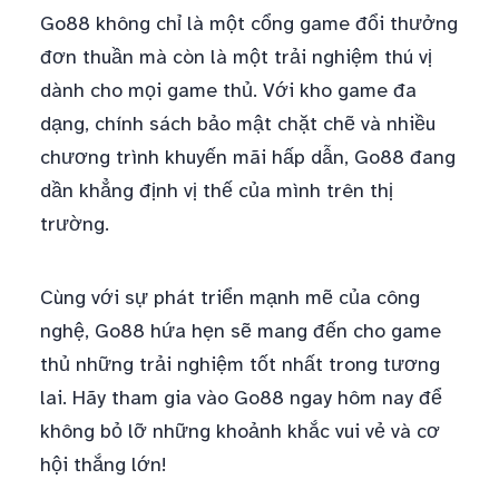
Go88 không chỉ là một cổng game đổi thưởng
đơn thuần mà còn là một trải nghiệm thú vị
dành cho mọi game thủ. Với kho game đa
dạng, chính sách bảo mật chặt chẽ và nhiều
chương trình khuyến mãi hấp dẫn, Go88 đang
dần khẳng định vị thế của mình trên thị
trường.
Cùng với sự phát triển mạnh mẽ của công
nghệ, Go88 hứa hẹn sẽ mang đến cho game
thủ những trải nghiệm tốt nhất trong tương
lai. Hãy tham gia vào Go88 ngay hôm nay để
không bỏ lỡ những khoảnh khắc vui vẻ và cơ
hội thắng lớn!