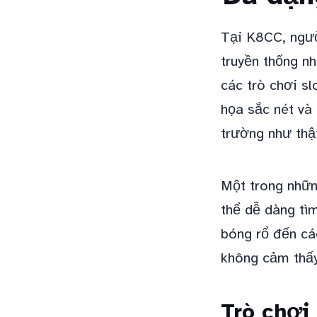
Tại K8CC, ngườ
truyền thống n
các trò chơi sl
họa sắc nét và
trường như thậ
Một trong nhữn
thể dễ dàng tìm
bóng rổ đến cá
không cảm thấy
Trò chơi