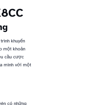
K8CC
ng
rình khuyến
ấp một khoản
yêu cầu cược
ủa mình với một
yên có những