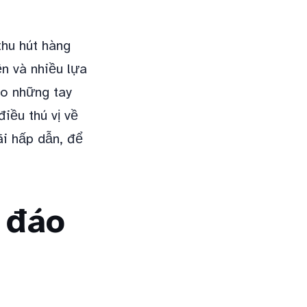
hu hút hàng
ện và nhiều lựa
ho những tay
iều thú vị về
i hấp dẫn, để
 đáo