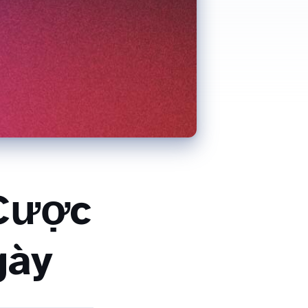
Cược
gày