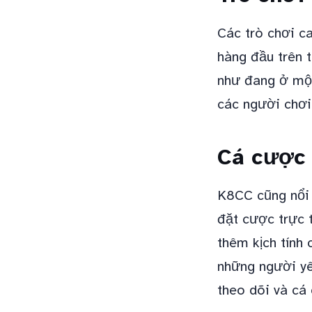
Các trò chơi c
hàng đầu trên 
như đang ở một
các người chơi 
Cá cược 
K8CC cũng nổi 
đặt cược trực t
thêm kịch tính
những người yêu
theo dõi và cá