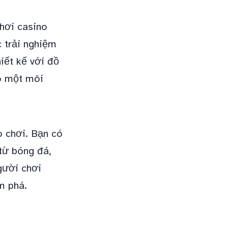
chơi casino
c trải nghiệm
iết kế với đồ
o một môi
ò chơi. Bạn có
 từ bóng đá,
gười chơi
m phá.