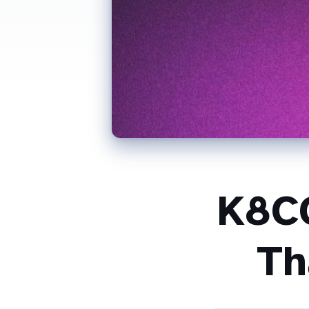
K8C
Th