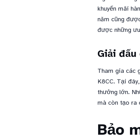
khuyến mãi hàn
năm cũng được 
được những ưu 
Giải đấu
Tham gia các g
K8CC. Tại đây,
thưởng lớn. Nh
mà còn tạo ra 
Bảo m