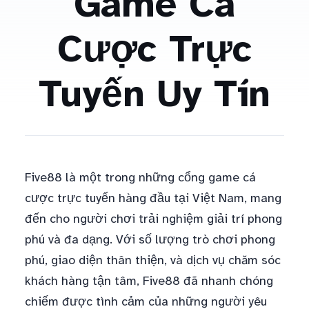
Game Cá
Cược Trực
Tuyến Uy Tín
Five88 là một trong những cổng game cá
cược trực tuyến hàng đầu tại Việt Nam, mang
đến cho người chơi trải nghiệm giải trí phong
phú và đa dạng. Với số lượng trò chơi phong
phú, giao diện thân thiện, và dịch vụ chăm sóc
khách hàng tận tâm, Five88 đã nhanh chóng
chiếm được tình cảm của những người yêu