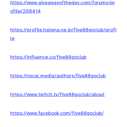
https://www.giveawayoftheday.com/forums/pr
ofile/268414
https://profile.hatena.ne.jp/five88goclub/profi
le
https://influence.co/five88goclub
https://vocal.media/authors/five88goclub
https://www.twitch.tv/five88goclub/about
https://www.facebook.com/five88goclub/