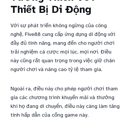
Thiết Bị Di Động
Với sự phát triển không ngừng của công
nghệ, Five88 cung cấp ứng dụng di động với
đầy đủ tính năng, mang đến cho người chơi
trải nghiệm cá cược mọi lúc, mọi nơi. Điều
này cũng rất quan trọng trong việc giữ chân
người chơi và nâng cao tỷ lệ tham gia.
Ngoài ra, điều này cho phép người chơi tham
gia các chương trình khuyến mãi và thưởng
khi họ đang di chuyển, điều này càng làm tăng
tính hấp dẫn của cổng game này.