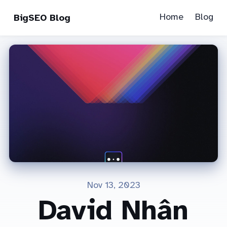
Home
Blog
BigSEO Blog
Nov 13, 2023
David Nhân