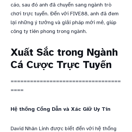
cáo, sau đó anh đã chuyển sang ngành trò
chơi trực tuyến. Đến với FIVE88, anh đã đem
lại những ý tưởng và giải pháp mới mẻ, giúp
công ty tiên phong trong ngành.
Xuất Sắc trong Ngành
Cá Cược Trực Tuyến
==================================
====
Hệ thống Cổng Dẫn và Xác Giữ Uy Tín
David Nhân Linh được biết đến với hệ thống