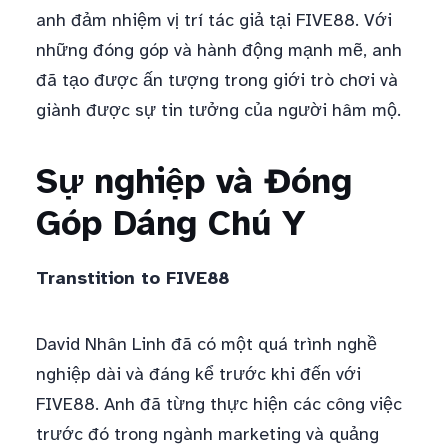
anh đảm nhiệm vị trí tác giả tại FIVE88. Với
những đóng góp và hành động mạnh mẽ, anh
đã tạo được ấn tượng trong giới trò chơi và
giành được sự tin tưởng của người hâm mộ.
Sự nghiệp và Đóng
Góp Dáng Chú Y
Transtition to FIVE88
David Nhân Linh đã có một quá trình nghề
nghiệp dài và đáng kể trước khi đến với
FIVE88. Anh đã từng thực hiện các công việc
trước đó trong ngành marketing và quảng