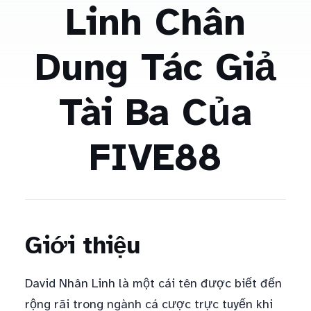
Linh Chân
Dung Tác Giả
Tài Ba Của
FIVE88
Giới thiệu
David Nhân Linh là một cái tên được biết đến
rộng rãi trong ngành cá cược trực tuyến khi