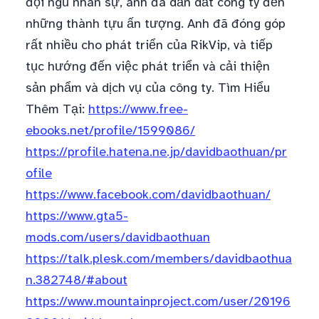
đội ngũ nhân sự, anh đã dẫn dắt công ty đến
những thành tựu ấn tượng. Anh đã đóng góp
rất nhiều cho phát triển của RikVip, và tiếp
tục hướng đến việc phát triển và cải thiện
sản phẩm và dịch vụ của công ty. Tìm Hiểu
Thêm Tại:
https://www.free-
ebooks.net/profile/1599086/
https://profile.hatena.ne.jp/davidbaothuan/pr
ofile
https://www.facebook.com/davidbaothuan/
https://www.gta5-
mods.com/users/davidbaothuan
https://talk.plesk.com/members/davidbaothua
n.382748/#about
https://www.mountainproject.com/user/20196