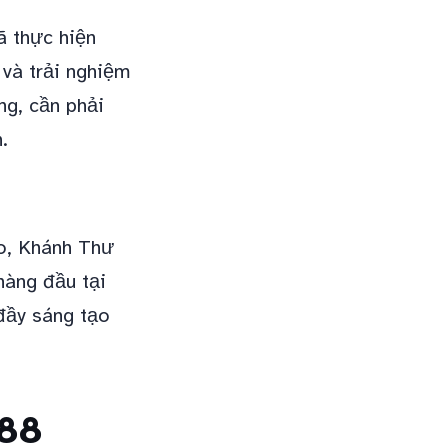
ã thực hiện
 và trải nghiệm
ng, cần phải
.
ạo, Khánh Thư
hàng đầu tại
đầy sáng tạo
388