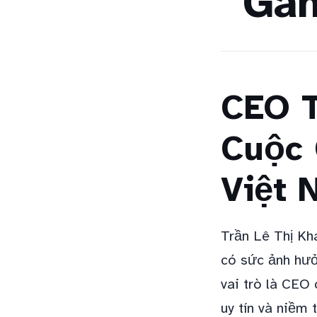
Gam
CEO T
Cuộc 
Việt 
Trần Lê Thị Kh
có sức ảnh hưở
vai trò là CEO
uy tín và niềm 