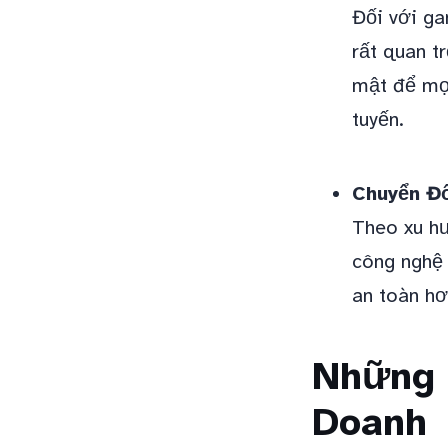
Đối với ga
rất quan t
mật để mọi
tuyến.
Chuyển Đổ
Theo xu h
công nghệ 
an toàn hơ
Những 
Doanh