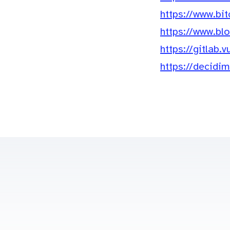
https://www.b
https://www.b
https://gitlab.
https://decidim