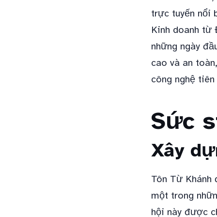
trực tuyến nổi 
Kinh doanh từ 
những ngày đầu
cao và an toàn
công nghệ tiên 
Sức s
Xây dự
Tôn Từ Khánh đ
một trong nhữn
hội này được c