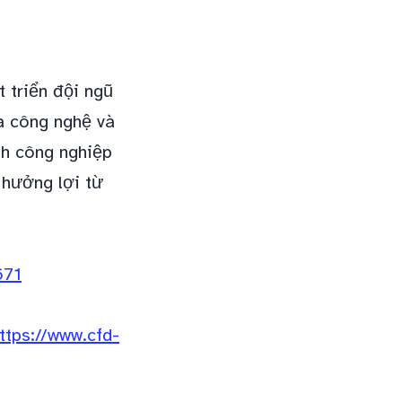
 triển đội ngũ
ủa công nghệ và
nh công nghiệp
 hưởng lợi từ
671
ttps://www.cfd-