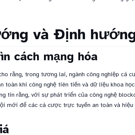
ớng và Định hướn
ìn cách mạng hóa
ho rằng, trong tương lai, ngành công nghiệp cá c
àn toàn khi công nghệ tiên tiến và dữ liệu khoa h
ng tin rằng, với sự phát triển của công nghệ block
hội mới để các cá cược trực tuyến an toàn và hiệu 
iá