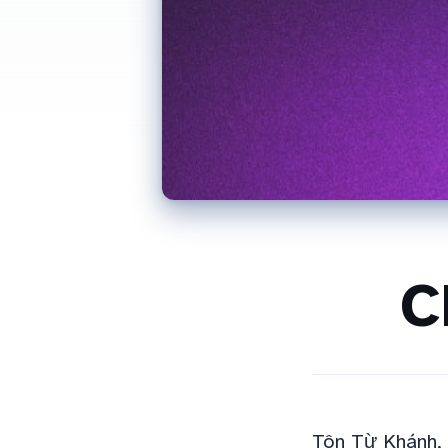
C
Tôn Từ Khánh, 