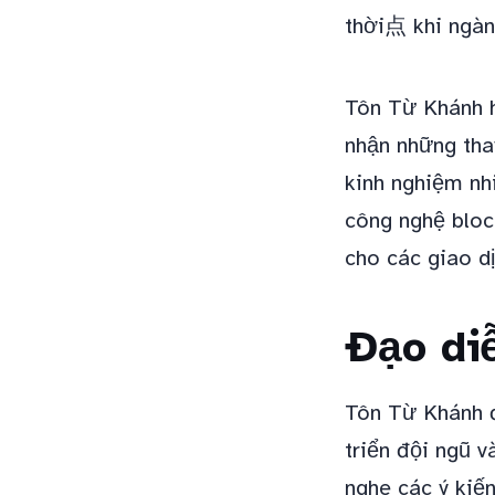
thời点 khi ngàn
Tôn Từ Khánh h
nhận những tha
kinh nghiệm nh
công nghệ bloc
cho các giao d
Đạo di
Tôn Từ Khánh đ
triển đội ngũ 
nghe các ý kiế