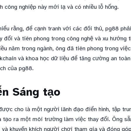
h công nghiệp này mới lạ và có nhiều lỗ hổng.
iểu rằng, để cạnh tranh với các đối thủ, pg88 phả
y đổi và tiên phong trong công nghệ và xu hướng t
iều năm trong ngành, ông đã tiên phong trong việ
kchain và khoa học dữ liệu để tăng cường an toàn 
ịch của pg88.
ễn Sáng tạo
ược cho là một người lãnh đạo điển hình, tập tru
và tạo ra một môi trường làm việc thay đổi. Ông sẵ
n và khuyến khích người chơi tham gia và đóng gó