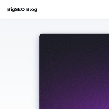
BigSEO Blog