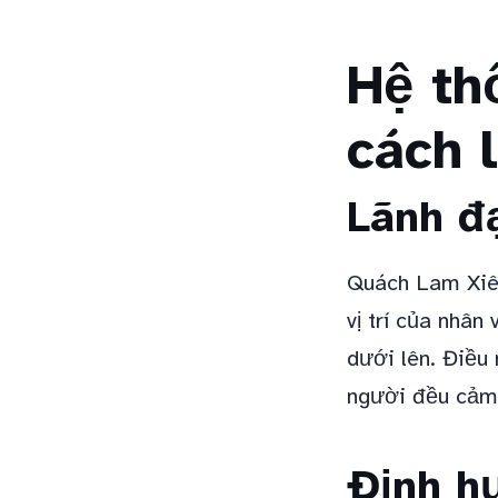
Hệ th
cách 
Lãnh đ
Quách Lam Xiên
vị trí của nhân
dưới lên. Điều
người đều cảm 
Định h