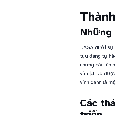
Thành
Những 
DAGA dưới sự 
tựu đáng tự hà
những cái tên 
và dịch vụ đượ
vinh danh là m
Các thá
triển