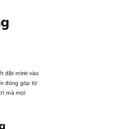
ng
ết đặt mình vào
iến đóng góp từ
nơi mà mọi
.
g