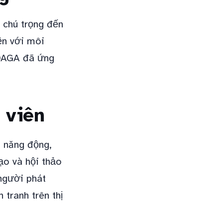
 chú trọng đến
iện với môi
 DAGA đã ứng
 viên
 năng động,
ạo và hội thảo
người phát
 tranh trên thị