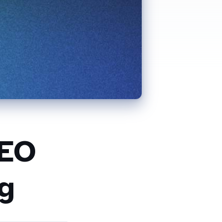
CEO
g