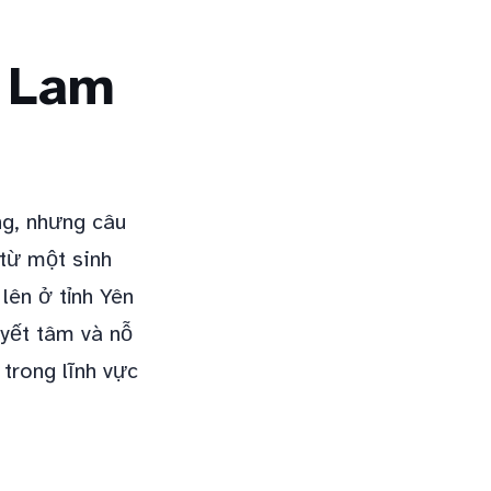
h Lam
ng, nhưng câu
từ một sinh
lên ở tỉnh Yên
uyết tâm và nỗ
trong lĩnh vực