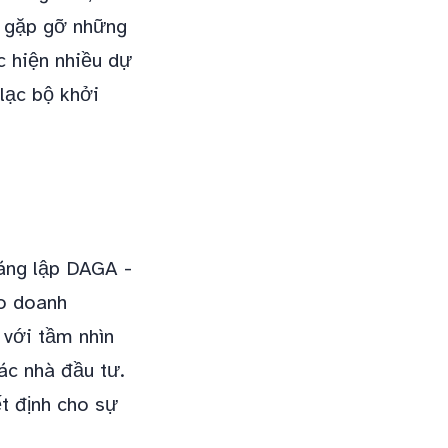
à gặp gỡ những
c hiện nhiều dự
lạc bộ khởi
sáng lập DAGA -
ho doanh
 với tầm nhìn
ác nhà đầu tư.
ết định cho sự