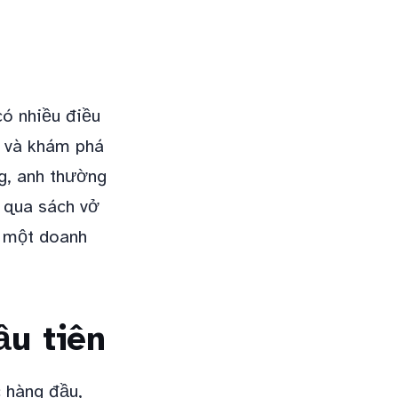
có nhiều điều
u và khám phá
g, anh thường
g qua sách vở
h một doanh
ầu tiên
c hàng đầu,