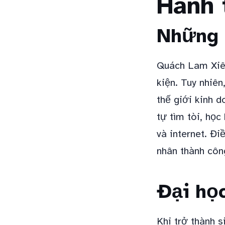
Hành 
Những 
Quách Lam Xiên
kiện. Tuy nhiê
thế giới kinh 
tự tìm tòi, học
và internet. Đ
nhân thành công
Đại họ
Khi trở thành s