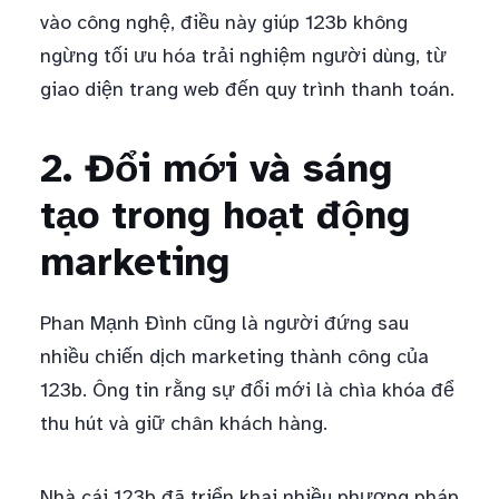
vào công nghệ, điều này giúp 123b không
ngừng tối ưu hóa trải nghiệm người dùng, từ
giao diện trang web đến quy trình thanh toán.
2. Đổi mới và sáng
tạo trong hoạt động
marketing
Phan Mạnh Đình cũng là người đứng sau
nhiều chiến dịch marketing thành công của
123b. Ông tin rằng sự đổi mới là chìa khóa để
thu hút và giữ chân khách hàng.
Nhà cái 123b đã triển khai nhiều phương pháp