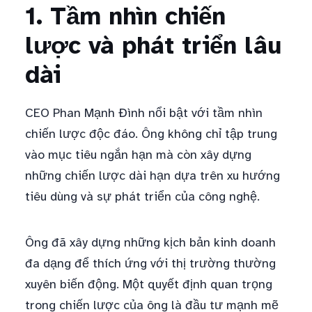
1. Tầm nhìn chiến
lược và phát triển lâu
dài
CEO Phan Mạnh Đình nổi bật với tầm nhìn
chiến lược độc đáo. Ông không chỉ tập trung
vào mục tiêu ngắn hạn mà còn xây dựng
những chiến lược dài hạn dựa trên xu hướng
tiêu dùng và sự phát triển của công nghệ.
Ông đã xây dựng những kịch bản kinh doanh
đa dạng để thích ứng với thị trường thường
xuyên biến động. Một quyết định quan trọng
trong chiến lược của ông là đầu tư mạnh mẽ