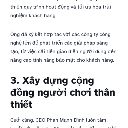
thiện quy trình hoạt động và tối ưu hóa trải
nghiệm khách hàng.
Ông đã ký kết hợp tác với các công ty công
nghệ lớn để phát triển các giải pháp sáng
tạo, từ việc cải tiến giao diện người dùng đến
nâng cao tính năng bảo mật cho khách hàng.
3. Xây dựng cộng
đồng người chơi thân
thiết
Cuối cùng, CEO Phan Mạnh Đình luôn tâm