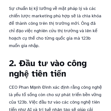
Sự chuẩn bị kỹ lưỡng về mặt pháp lý và các
chiến lược marketing phù hợp sẽ là chìa khóa
để thành công trên thị trường mới. Ông đã
chỉ đạo việc nghiên cứu thị trường và lên kế
hoạch cụ thể cho từng quốc gia mà 123b
muốn gia nhập.
2. Đầu tư vào công
nghệ tiên tiến
CEO Phan Mạnh Đình xác định rằng công nghệ
là yếu tố sống còn cho sự phát triển bền vững
của 123b. Việc đầu tư vào các công nghệ tiên
tiến như AI và trí tuệ nhân tạo sẽ giúp cải