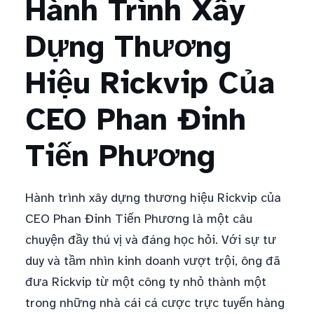
Hành Trình Xây
Dựng Thương
Hiệu Rickvip Của
CEO Phan Đinh
Tiến Phương
Hành trình xây dựng thương hiệu Rickvip của
CEO Phan Đinh Tiến Phương là một câu
chuyện đầy thú vị và đáng học hỏi. Với sự tư
duy và tầm nhìn kinh doanh vượt trội, ông đã
đưa Rickvip từ một công ty nhỏ thành một
trong những nhà cái cá cược trực tuyến hàng