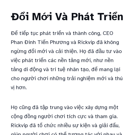
Đổi Mới Và Phát Triển
Để tiếp tục phát triển và thành công, CEO
Phan Đinh Tiến Phương và Rickvip đã không
ngừng đổi mới và cải thiện. Họ đã đầu tư vào
việc phát triển các nền tảng mới, như nền
tảng di động và trí tuệ nhân tạo, để mang lại
cho người chơi những trải nghiệm mới và thú
vị hơn.
Họ cũng đã tập trung vào việc xây dựng một
cộng đồng người chơi tích cực và tham gia.
Rickvip đã tổ chức nhiều sự kiện và giải đấu,
giúp người chơi có thể tương tác với nhau và