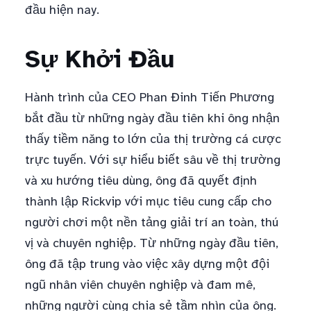
đầu hiện nay.
Sự Khởi Đầu
Hành trình của CEO Phan Đinh Tiến Phương
bắt đầu từ những ngày đầu tiên khi ông nhận
thấy tiềm năng to lớn của thị trường cá cược
trực tuyến. Với sự hiểu biết sâu về thị trường
và xu hướng tiêu dùng, ông đã quyết định
thành lập Rickvip với mục tiêu cung cấp cho
người chơi một nền tảng giải trí an toàn, thú
vị và chuyên nghiệp. Từ những ngày đầu tiên,
ông đã tập trung vào việc xây dựng một đội
ngũ nhân viên chuyên nghiệp và đam mê,
những người cùng chia sẻ tầm nhìn của ông.