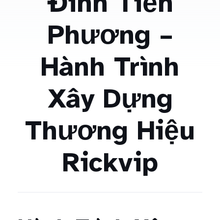
Đinh Tiến
Phương –
Hành Trình
Xây Dựng
Thương Hiệu
Rickvip