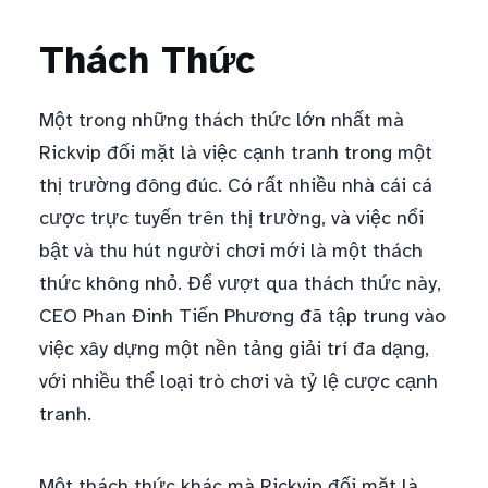
Thách Thức
Một trong những thách thức lớn nhất mà
Rickvip đối mặt là việc cạnh tranh trong một
thị trường đông đúc. Có rất nhiều nhà cái cá
cược trực tuyến trên thị trường, và việc nổi
bật và thu hút người chơi mới là một thách
thức không nhỏ. Để vượt qua thách thức này,
CEO Phan Đinh Tiến Phương đã tập trung vào
việc xây dựng một nền tảng giải trí đa dạng,
với nhiều thể loại trò chơi và tỷ lệ cược cạnh
tranh.
Một thách thức khác mà Rickvip đối mặt là