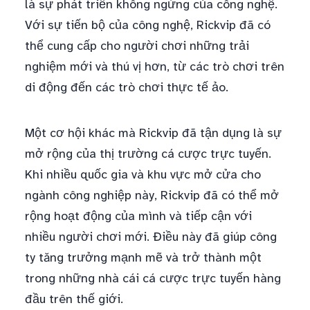
là sự phát triển không ngừng của công nghệ.
Với sự tiến bộ của công nghệ, Rickvip đã có
thể cung cấp cho người chơi những trải
nghiệm mới và thú vị hơn, từ các trò chơi trên
di động đến các trò chơi thực tế ảo.
Một cơ hội khác mà Rickvip đã tận dụng là sự
mở rộng của thị trường cá cược trực tuyến.
Khi nhiều quốc gia và khu vực mở cửa cho
ngành công nghiệp này, Rickvip đã có thể mở
rộng hoạt động của mình và tiếp cận với
nhiều người chơi mới. Điều này đã giúp công
ty tăng trưởng mạnh mẽ và trở thành một
trong những nhà cái cá cược trực tuyến hàng
đầu trên thế giới.