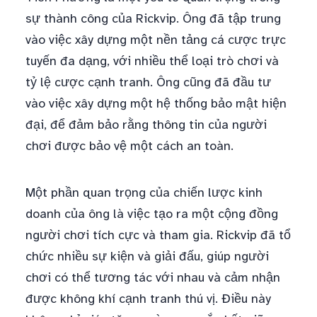
sự thành công của Rickvip. Ông đã tập trung
vào việc xây dựng một nền tảng cá cược trực
tuyến đa dạng, với nhiều thể loại trò chơi và
tỷ lệ cược cạnh tranh. Ông cũng đã đầu tư
vào việc xây dựng một hệ thống bảo mật hiện
đại, để đảm bảo rằng thông tin của người
chơi được bảo vệ một cách an toàn.
Một phần quan trọng của chiến lược kinh
doanh của ông là việc tạo ra một cộng đồng
người chơi tích cực và tham gia. Rickvip đã tổ
chức nhiều sự kiện và giải đấu, giúp người
chơi có thể tương tác với nhau và cảm nhận
được không khí cạnh tranh thú vị. Điều này