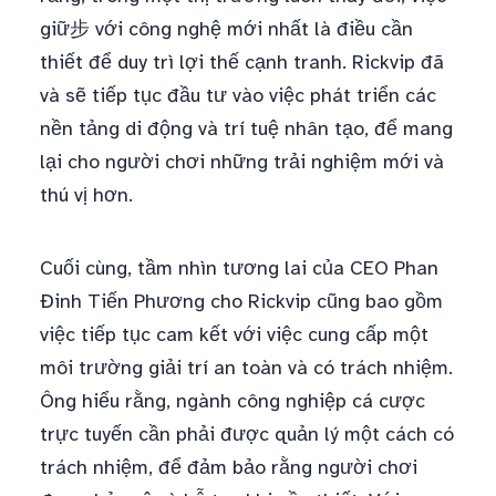
giữ步 với công nghệ mới nhất là điều cần
thiết để duy trì lợi thế cạnh tranh. Rickvip đã
và sẽ tiếp tục đầu tư vào việc phát triển các
nền tảng di động và trí tuệ nhân tạo, để mang
lại cho người chơi những trải nghiệm mới và
thú vị hơn.
Cuối cùng, tầm nhìn tương lai của CEO Phan
Đinh Tiến Phương cho Rickvip cũng bao gồm
việc tiếp tục cam kết với việc cung cấp một
môi trường giải trí an toàn và có trách nhiệm.
Ông hiểu rằng, ngành công nghiệp cá cược
trực tuyến cần phải được quản lý một cách có
trách nhiệm, để đảm bảo rằng người chơi