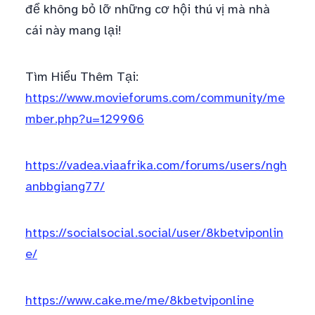
để không bỏ lỡ những cơ hội thú vị mà nhà
cái này mang lại!
Tìm Hiểu Thêm Tại:
https://www.movieforums.com/community/me
mber.php?u=129906
https://vadea.viaafrika.com/forums/users/ngh
anbbgiang77/
https://socialsocial.social/user/8kbetviponlin
e/
https://www.cake.me/me/8kbetviponline