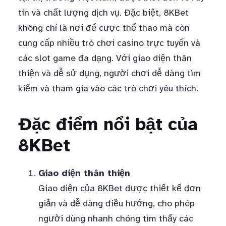
tín và chất lượng dịch vụ. Đặc biệt, 8KBet
không chỉ là nơi để cược thể thao mà còn
cung cấp nhiều trò chơi casino trực tuyến và
các slot game đa dạng. Với giao diện thân
thiện và dễ sử dụng, người chơi dễ dàng tìm
kiếm và tham gia vào các trò chơi yêu thích.
Đặc điểm nổi bật của
8KBet
Giao diện thân thiện
Giao diện của 8KBet được thiết kế đơn
giản và dễ dàng điều hướng, cho phép
người dùng nhanh chóng tìm thấy các