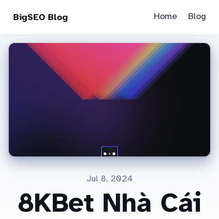
Home
Blog
BigSEO Blog
Jul 8, 2024
8KBet Nhà Cái