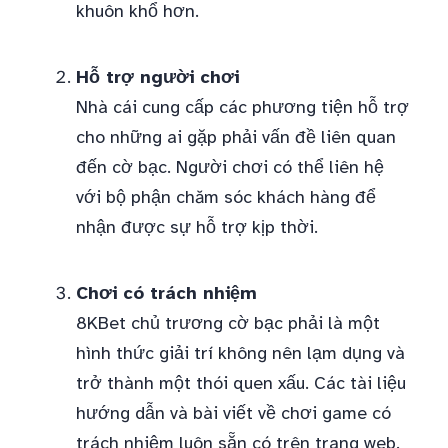
khuôn khổ hơn.
Hỗ trợ người chơi
Nhà cái cung cấp các phương tiện hỗ trợ
cho những ai gặp phải vấn đề liên quan
đến cờ bạc. Người chơi có thể liên hệ
với bộ phận chăm sóc khách hàng để
nhận được sự hỗ trợ kịp thời.
Chơi có trách nhiệm
8KBet chủ trương cờ bạc phải là một
hình thức giải trí không nên lạm dụng và
trở thành một thói quen xấu. Các tài liệu
hướng dẫn và bài viết về chơi game có
trách nhiệm luôn sẵn có trên trang web.