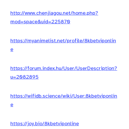
http://www.chenjiagou.net/home.php?
mod=space&uid=225870
https://myanimelist.net/profile/8kbetviponlin
e
https://forum.index.hu/User/UserDescription?
u=2082895
https://wifidb.science/wiki/User:8kbetviponlin
e
https://joy.bio/8kbetviponline