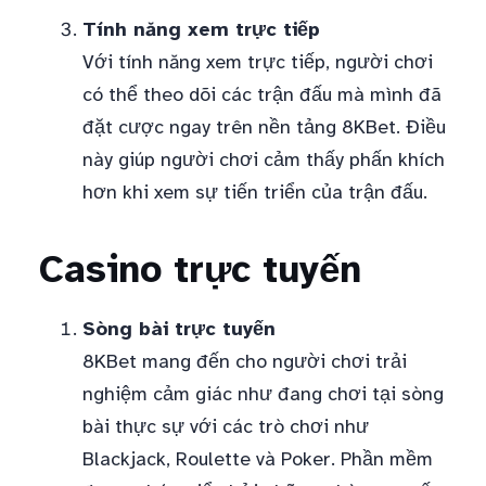
Tính năng xem trực tiếp
Với tính năng xem trực tiếp, người chơi
có thể theo dõi các trận đấu mà mình đã
đặt cược ngay trên nền tảng 8KBet. Điều
này giúp người chơi cảm thấy phấn khích
hơn khi xem sự tiến triển của trận đấu.
Casino trực tuyến
Sòng bài trực tuyến
8KBet mang đến cho người chơi trải
nghiệm cảm giác như đang chơi tại sòng
bài thực sự với các trò chơi như
Blackjack, Roulette và Poker. Phần mềm