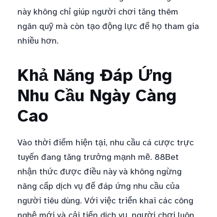
này không chỉ giúp người chơi tăng thêm
ngân quỹ mà còn tạo động lực để họ tham gia
nhiều hơn.
Khả Năng Đáp Ứng
Nhu Cầu Ngày Càng
Cao
Vào thời điểm hiện tại, nhu cầu cá cược trực
tuyến đang tăng trưởng mạnh mẽ. 88Bet
nhận thức được điều này và không ngừng
nâng cấp dịch vụ để đáp ứng nhu cầu của
người tiêu dùng. Với việc triển khai các công
nghệ mới và cải tiến dịch vụ, người chơi luôn