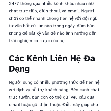
24/7 thông qua nhiều kênh khác nhau như
chat trực tiếp, điện thoại, và email. Người
chơi có thể nhanh chóng liên hệ với đội ngũ
tư vấn bất cứ lúc nào trong ngày, đảm bảo
không để bất kỳ vấn đề nào ảnh hưởng đến
trải nghiệm cá cược của họ.
Các Kênh Liên Hệ Đa
Dạng
Người dùng có nhiều phương thức để liên hệ
với dịch vụ hỗ trợ khách hàng. Bên cạnh chat
trực tuyến, bạn còn có thể gửi yêu cầu qua
email hoặc gọi điện thoại. Điều này giúp cho