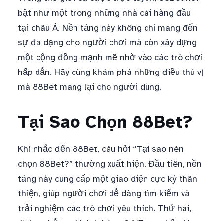
bật như một trong những nhà cái hàng đầu
tại châu Á. Nền tảng này không chỉ mang đến
sự đa dạng cho người chơi mà còn xây dựng
một cộng đồng mạnh mẽ nhờ vào các trò chơi
hấp dẫn. Hãy cùng khám phá những điều thú vị
mà 88Bet mang lại cho người dùng.
Tại Sao Chọn 88Bet?
Khi nhắc đến 88Bet, câu hỏi “Tại sao nên
chọn 88Bet?” thường xuất hiện. Đầu tiên, nền
tảng này cung cấp một giao diện cực kỳ thân
thiện, giúp người chơi dễ dàng tìm kiếm và
trải nghiệm các trò chơi yêu thích. Thứ hai,