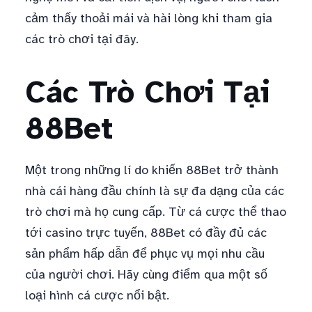
cảm thấy thoải mái và hài lòng khi tham gia
các trò chơi tại đây.
Các Trò Chơi Tại
88Bet
Một trong những lí do khiến 88Bet trở thành
nhà cái hàng đầu chính là sự đa dạng của các
trò chơi mà họ cung cấp. Từ cá cược thể thao
tới casino trực tuyến, 88Bet có đầy đủ các
sản phẩm hấp dẫn để phục vụ mọi nhu cầu
của người chơi. Hãy cùng điểm qua một số
loại hình cá cược nổi bật.