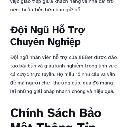
việc giao tiếp giữa khách hàng và nhà cái trở
nên thuận tiện hơn bao giờ hết.
Đội Ngũ Hỗ Trợ
Chuyên Nghiệp
Đội ngũ nhân viên hỗ trợ của 88Bet được đào
tạo bài bản và giàu kinh nghiệm trong lĩnh vực
cá cược trực tuyến. Họ hiểu rõ nhu cầu và vấn
đề mà người chơi thường gặp, qua đó mang
lại những giải pháp nhanh chóng và hiệu quả.
Chính Sách Bảo