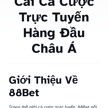
Cái Cá Cược
Trực Tuyến
Hàng Đầu
Châu Á
Giới Thiệu Về
88Bet
Trong thế giới cá cược trực tuyến, 88Bet nổi