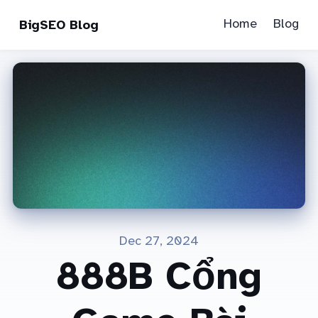
Home
Blog
BigSEO Blog
Dec 27, 2024
888B Cổng