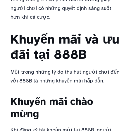
người chơi có những quyết định sáng suốt
hơn khi cá cược.
Khuyến mãi và ưu
đãi tại 888B
Một trong những lý do thu hút người chơi đến
với 888B là những khuyến mãi hấp dẫn.
Khuyến mãi chào
mừng
Khi đăng ký tài khoản mới tại 888B, người