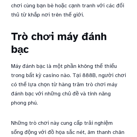
chơi cùng bạn bè hoặc cạnh tranh với các đối
thủ từ khắp nơi trên thế giới.
Trò chơi máy đánh
bạc
Máy đánh bạc là một phần không thể thiếu
trong bất kỳ casino nào. Tại 888B, người chơi
có thể lựa chọn từ hàng trăm trò chơi máy
đánh bạc với những chủ đề và tính năng
phong phú.
Những trò chơi này cung cấp trải nghiệm
sống động với đồ họa sắc nét, âm thanh chân