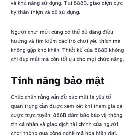
và khả năng sử dụng. Tại 888B, giao diện cực
kỳ thân thiện và dễ sử dụng.
Người chơi mới cũng có thể dễ dàng điều
hướng và tìm kiếm các trò chơi yêu thích mà
không gặp khó khăn. Thiết kế của 888B không
chỉ đẹp mắt mà còn tối ưu cho mọi chức năng.
Tính năng bảo mật
Chắc chắn rằng vấn đề bảo mật là yếu tố
quan trọng cần được xem xét khi tham gia cá
cược trực tuyến. 888B đảm bảo bảo vệ thông
tin cá nhân và giao dịch tài chính của người
chơi thông qua công nghệ mã hóa hiện đại.