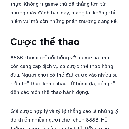
thực. Không ít game thủ đã thắng lớn từ
những máy đánh bạc này, mang lại không chỉ
niềm vui mà còn những phần thưởng đáng kể.
Cược thể thao
888B không chỉ nổi tiếng với game bài mà
còn cung cấp dịch vụ cá cược thể thao hàng
đầu. Người chơi có thể đặt cược vào nhiều sự
kiện thể thao khác nhau, từ bóng đá, bóng rổ
đến các môn thể thao hành động.
Giá cược hợp lý và tỷ lệ thắng cao là những lý
do khiến nhiều người chơi chọn 888B. Hệ
thống thông tin và phân tích kĩ lưỡng giúp