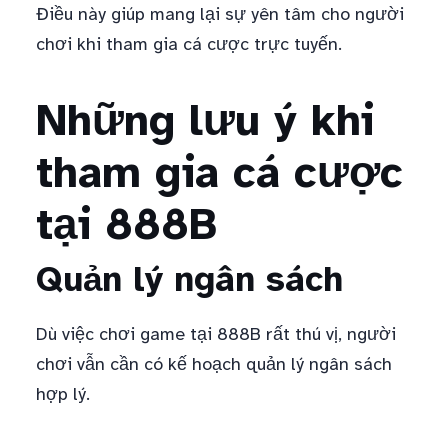
Điều này giúp mang lại sự yên tâm cho người
chơi khi tham gia cá cược trực tuyến.
Những lưu ý khi
tham gia cá cược
tại 888B
Quản lý ngân sách
Dù việc chơi game tại 888B rất thú vị, người
chơi vẫn cần có kế hoạch quản lý ngân sách
hợp lý.