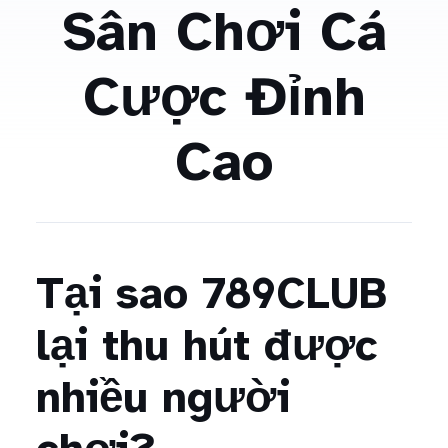
Sân Chơi Cá
Cược Đỉnh
Cao
Tại sao 789CLUB
lại thu hút được
nhiều người