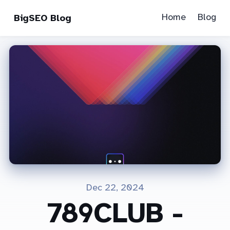
Home
Blog
BigSEO Blog
Dec 22, 2024
789CLUB -