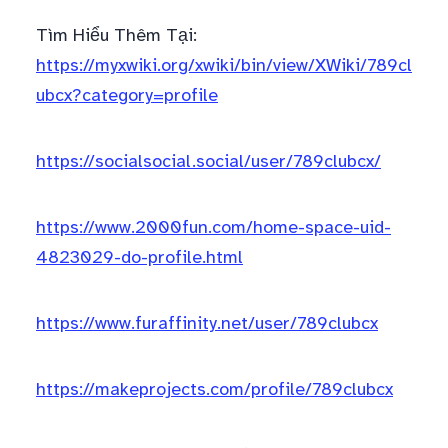
Tìm Hiểu Thêm Tại:
https://myxwiki.org/xwiki/bin/view/XWiki/789cl
ubcx?category=profile
https://socialsocial.social/user/789clubcx/
https://www.2000fun.com/home-space-uid-
4823029-do-profile.html
https://www.furaffinity.net/user/789clubcx
https://makeprojects.com/profile/789clubcx