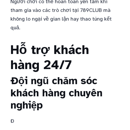
Người chơi có thể hoàn toàn yên tâm khi
tham gia vào các trò chơi tại 789CLUB mà
không lo ngại về gian lận hay thao túng kết
quả.
Hỗ trợ khách
hàng 24/7
Đội ngũ chăm sóc
khách hàng chuyên
nghiệp
Đ