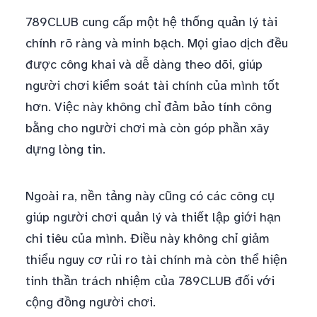
789CLUB cung cấp một hệ thống quản lý tài
chính rõ ràng và minh bạch. Mọi giao dịch đều
được công khai và dễ dàng theo dõi, giúp
người chơi kiểm soát tài chính của mình tốt
hơn. Việc này không chỉ đảm bảo tính công
bằng cho người chơi mà còn góp phần xây
dựng lòng tin.
Ngoài ra, nền tảng này cũng có các công cụ
giúp người chơi quản lý và thiết lập giới hạn
chi tiêu của mình. Điều này không chỉ giảm
thiểu nguy cơ rủi ro tài chính mà còn thể hiện
tinh thần trách nhiệm của 789CLUB đối với
cộng đồng người chơi.