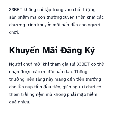
33BET không chỉ tập trung vào chất lượng
sản phẩm mà còn thường xuyên triển khai các
chương trình khuyến mãi hấp dẫn cho người
chơi.
Khuyến Mãi Đăng Ký
Người chơi mới khi tham gia tại 33BET có thể
nhận được các ưu đãi hấp dẫn. Thông
thường, nền tảng này mang đến tiền thưởng
cho lần nạp tiền đầu tiên, giúp người chơi có
thêm trải nghiệm mà không phải mạo hiểm
quá nhiều.