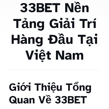
33BET Nền
Tảng Giải Trí
Hàng Đầu Tại
Việt Nam
Giới Thiệu Tổng
Quan Về 33BET