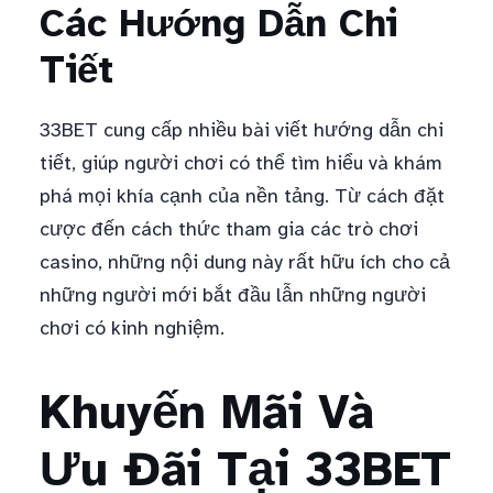
Các Hướng Dẫn Chi
Tiết
33BET cung cấp nhiều bài viết hướng dẫn chi
tiết, giúp người chơi có thể tìm hiểu và khám
phá mọi khía cạnh của nền tảng. Từ cách đặt
cược đến cách thức tham gia các trò chơi
casino, những nội dung này rất hữu ích cho cả
những người mới bắt đầu lẫn những người
chơi có kinh nghiệm.
Khuyến Mãi Và
Ưu Đãi Tại 33BET