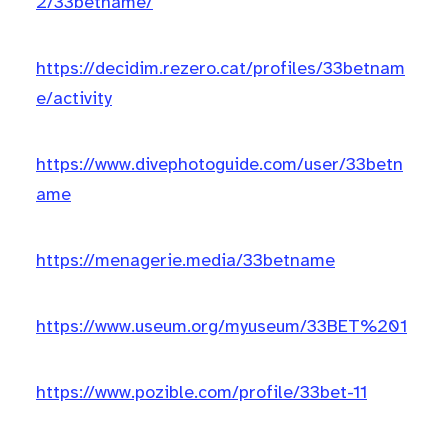
2/33betname/
https://decidim.rezero.cat/profiles/33betnam
e/activity
https://www.divephotoguide.com/user/33betn
ame
https://menagerie.media/33betname
https://www.useum.org/myuseum/33BET%201
https://www.pozible.com/profile/33bet-11