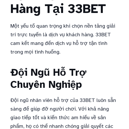
Hàng Tại 33BET
Một yếu tố quan trọng khi chọn nền tảng giải
trí trực tuyến là dịch vụ khách hàng. 33BET
cam kết mang đến dịch vụ hỗ trợ tận tình
trong mọi tình huống.
Đội Ngũ Hỗ Trợ
Chuyên Nghiệp
Đội ngũ nhân viên hỗ trợ của 33BET luôn sẵn
sàng để giúp đỡ người chơi. Với khả năng
giao tiếp tốt và kiến thức am hiểu về sản
phẩm, họ có thể nhanh chóng giải quyết các