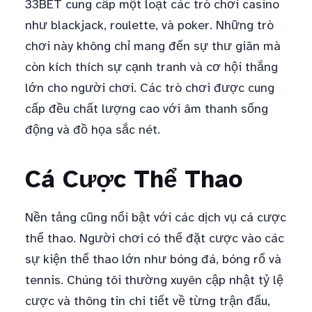
33BET cung cấp một loạt các trò chơi casino
như blackjack, roulette, và poker. Những trò
chơi này không chỉ mang đến sự thư giãn mà
còn kích thích sự cạnh tranh và cơ hội thắng
lớn cho người chơi. Các trò chơi được cung
cấp đều chất lượng cao với âm thanh sống
động và đồ họa sắc nét.
Cá Cược Thể Thao
Nền tảng cũng nổi bật với các dịch vụ cá cược
thể thao. Người chơi có thể đặt cược vào các
sự kiện thể thao lớn như bóng đá, bóng rổ và
tennis. Chúng tôi thường xuyên cập nhật tỷ lệ
cược và thông tin chi tiết về từng trận đấu,